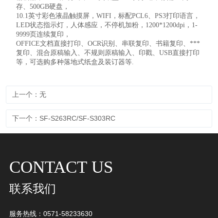
存、500GB硬盘，
10.1英寸彩色液晶触摸屏，W
IFI
，标配
PCL6、PS3打印语言，
LED状态指示灯，人体感应，不停机加粉，1200*1200dpi，1-
9999页连续复印，
OFFICE文档直接打印、OCR识别、串联复印、书籍复印、***
复印、混合原稿输入、不规则原稿输入、印戳、USB直接打印
等，可选购多种落地式纸盒及装订器等.
上一个：无
下一个：SF-S263RC/SF-S303RC
CONTACT US
联系我们
服务热线：0571-58233630