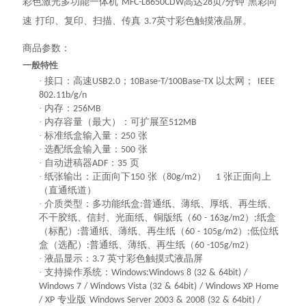
彩色激光多功能一体机
高达
页
分钟 黑彩同
MFC-L8650CDW
28
/
速 打印、复印、扫描、传真
英寸彩色触摸液晶屏。
3.7
商品参数：
一般特性
·
接口：高速
；
以太网；
USB2.0
10Base-T/100Base-TX
IEEE
802.11b/g/n
·
内存：
256MB
·
内存容量（最大）：可扩展至
512MB
·
标准纸盒输入量：
张
250
·
选配纸盒输入量：
张
500
·
自动进稿器
：
页
ADF
35
·
纸张输出：正面向下
张（
）
张正面向上
150
80g/m2
1
（直通纸道）
·
介质类型：多功能纸盒
普通纸、薄纸、厚纸、再生纸、
:
不干胶纸、信封、光面纸、铜版纸（
）
纸盒
60 - 163g/m2
;
（标配）
普通纸、薄纸、再生纸（
）
低位纸
:
60 - 105g/m2
;
盒（选配）
普通纸、薄纸、再生纸（
）
:
60 -105g/m2
·
液晶显示：
英寸彩色触摸式液晶屏
3.7
·
支持操作系统：
Windows:Windows 8 (32 & 64bit) /
Windows 7 / Windows Vista (32 & 64bit) / Windows XP Home
专业版
/ XP
Windows Server 2003 & 2008 (32 & 64bit) /