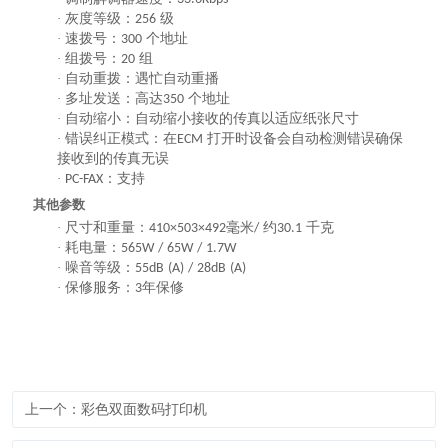
·
灰度等级：
级
256
·
速拨号：
个地址
300
·
组拨号：
组
20
·
自动重拨：遇忙自动重播
·
多址发送：高达
个地址
350
·
自动缩小：自动缩小接收的传真以适应纸张尺寸
·
错误纠正模式：在
打开时设备会自动检测错误确保
ECM
接收到的传真无误
·
：支持
PC-FAX
其他参数
·
尺寸和重量：
毫米
约
千克
410×503×492
/
30.1
·
耗电量：
565W / 65W / 1.7W
·
噪音等级：
55dB (A) / 28dB (A)
·
保修服务：
年保修
3
上一个：彩色双面数码打印机