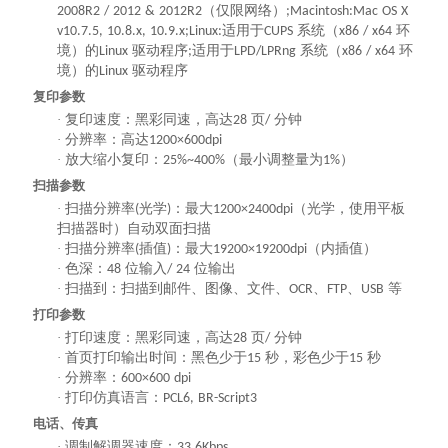
（仅限网络）
2008R2 / 2012 & 2012R2
;Macintosh:Mac OS X
适用于
系统（
环
v10.7.5, 10.8.x, 10.9.x;Linux:
CUPS
x86 / x64
境）的
驱动程序
适用于
系统（
环
Linux
;
LPD/LPRng
x86 / x64
境）的
驱动程序
Linux
复印参数
·
复印速度：黑彩同速，高达
页
分钟
28
/
·
分辨率：高达
1200×600dpi
·
放大缩小复印：
（最小调整量为
）
25%~400%
1%
扫描参数
·
扫描分辨率
光学
：最大
（光学，使用平板
(
)
1200×2400dpi
扫描器时）自动双面扫描
·
扫描分辨率
插值
：最大
（内插值）
(
)
19200×19200dpi
·
色深：
位输入
位输出
48
/ 24
·
扫描到：扫描到邮件、图像、文件、
、
、
等
OCR
FTP
USB
打印参数
·
打印速度：黑彩同速，高达
页
分钟
28
/
·
首页打印输出时间：黑色少于
秒，彩色少于
秒
15
15
·
分辨率：
600×600 dpi
·
打印仿真语言：
PCL6, BR-Script3
电话、传真
·
调制解调器速度：
33.6Kbps